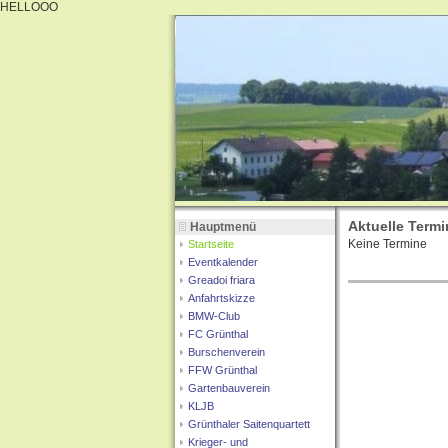
HELLOOO
Aktuelle Termi
Hauptmenü
Keine Termine
Startseite
Eventkalender
Greadoi friara
Anfahrtskizze
BMW-Club
FC Grünthal
Burschenverein
FFW Grünthal
Gartenbauverein
KLJB
Grünthaler Saitenquartett
Krieger- und