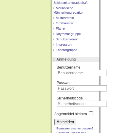
Soldatenkameradschaft
Marianische
Männerkongregation
Mütterverein
Ortsbäuerin
Pfarrei
Rhythmusgruppe
Schützenverein
Impressum
Theatergruppe
Anmeldung
Benutzername
Passwort
Sicherheitscode
Angemeldet bleiben
Anmelden
Benutzername vergessen?
Passwort vergessen?